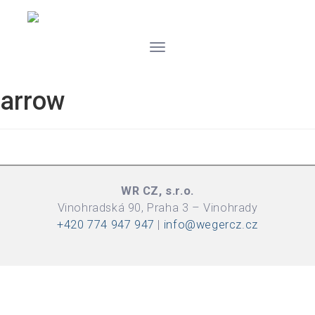
Toggle
navigation
arrow
WR CZ, s.r.o.
Vinohradská 90, Praha 3 – Vinohrady
+420 774 947 947
|
info@wegercz.cz