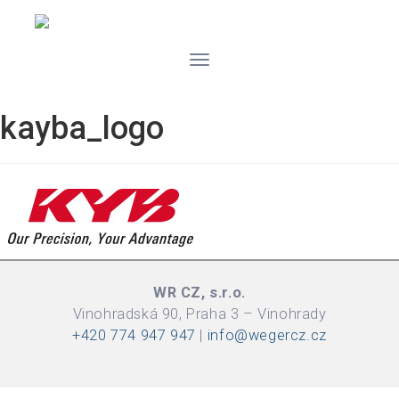
Toggle
navigation
kayba_logo
WR CZ, s.r.o.
Vinohradská 90, Praha 3 – Vinohrady
+420 774 947 947
|
info@wegercz.cz